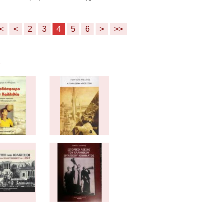
<
<
2
3
4
5
6
>
>>
Α