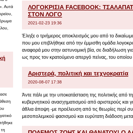
ΛΟΓΟΚΡΙΣΙΑ FACEBOOK: ΤΣΑΛΑΠΑ
». Αυτά
ΣΤΟΝ ΛΟΓΟ
ορείου,
μέρωμα
2021-02-23 19:36
λλου,
Έληξε ο τριήμερος αποκλεισμός μου από το δικαίωμα
που μου επιβλήθηκε από την έμμισθη ομάδα λογοκρ
αναφορά μου στην αστυνομική βία, σε διαδήλωση για
ως προς τον κρατούμενο απεργό πείνας, του οποίου τ
κή
Αριστερά, πολιτική και τεχνοκρατία
2020-08-07 17:38
τασε
Άντε πάλι με την υποκατάσταση της πολιτικής από τη
ράθεση
κυβερνητικού ανασχηματισμού από αριστερούς και γι
του
άθλια άποψη -με προέλευση από τις θεωρίες περί συ
γατικό
μεσοπολεμικού φασισμού και ευρύτατη διάδοση μετα
ντήθηκε
 τη
ΠΟΛΕΜΟΣ ΖΩΗΣ ΚΑΙ ΘΑΝΑΤΟΥ! Ο Λ