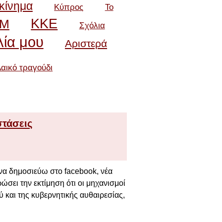
 κίνημα
Κύπρος
Το
ΚΚΕ
ΑΜ
Σχόλια
λία μου
Αριστερά
αικό τραγούδι
στάσεις
να δημοσιεύω στο facebook, νέα
σει την εκτίμηση ότι οι μηχανισμοί
ύ και της κυβερνητικής αυθαιρεσίας,