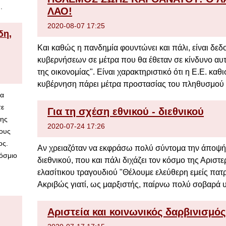
.
ΛΑΟ!
2020-08-07 17:25
δη,
Και καθώς η πανδημία φουντώνει και πάλι, είναι δεδ
κυβερνήσεων σε μέτρα που θα έθεταν σε κίνδυνο αυ
της οικονομίας". Είναι χαρακτηριστικό ότι η Ε.Ε. κα
κυβέρνηση πάρει μέτρα προστασίας του πληθυσμού 
ία
τε
Για τη σχέση εθνικού - διεθνικού
της
2020-07-24 17:26
τους
ος.
Αν χρειαζόταν να εκφράσω πολύ σύντομα την άποψή 
όσμιο
διεθνικού, που και πάλι διχάζει τον κόσμο της Αριστ
ελασίτικου τραγουδιού "Θέλουμε ελεύθερη εμείς πατρ
Ακριβώς γιατί, ως μαρξιστής, παίρνω πολύ σοβαρά 
Αριστεία και κοινωνικός δαρβινισμός