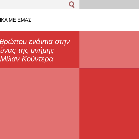
ΙΚΆ ΜΕ EΜΆΣ
θρώπου ενάντια στην
γώνας της μνήμης
" Μίλαν Κούντερα