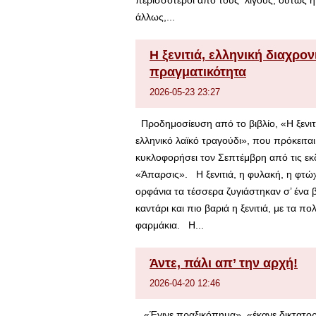
περισσότεροι από τους λίγους, ούτως ή
άλλως,...
Η ξενιτιά, ελληνική διαχρον
πραγματικότητα
2026-05-23 23:27
Προδημοσίευση από το βιβλίο, «Η ξενιτ
ελληνικό λαϊκό τραγούδι», που πρόκειται
κυκλοφορήσει τον Σεπτέμβρη από τις εκ
«Άπαρσις». Η ξενιτιά, η φυλακή, η φτώχ
ορφάνια τα τέσσερα ζυγιάστηκαν σ’ ένα 
καντάρι και πιο βαριά η ξενιτιά, με τα πο
φαρμάκια. Η...
Άντε, πάλι απ’ την αρχή!
2026-04-20 12:46
«Έγινε πραξικόπημα», «έκανε δικτατορ