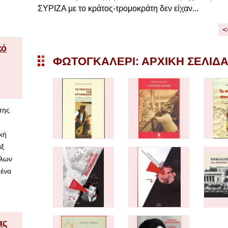
ΣΥΡΙΖΑ με το κράτος-τρομοκράτη δεν είχαν...
<
κό
ΦΩΤΟΓΚΑΛΕΡΊ: ΑΡΧΙΚΉ ΣΕΛΊΔ
της
κή
αξ
άλων
 ένα
ας