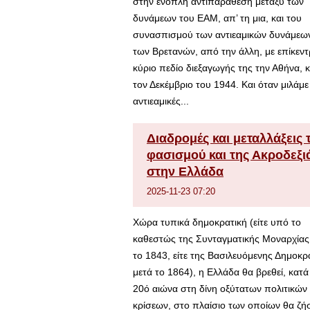
στην ένοπλη αντιπαράθεση μεταξύ των
δυνάμεων του ΕΑΜ, απ’ τη μια, και του
συνασπισμού των αντιεαμικών δυνάμεων
των Βρετανών, από την άλλη, με επίκεντ
κύριο πεδίο διεξαγωγής της την Αθήνα, 
τον Δεκέμβριο του 1944. Και όταν μιλάμε
αντιεαμικές...
Διαδρομές και μεταλλάξεις 
φασισμού και της Ακροδεξι
στην Ελλάδα
2025-11-23 07:20
Χώρα τυπικά δημοκρατική (είτε υπό το
καθεστώς της Συνταγματικής Μοναρχίας
το 1843, είτε της Βασιλευόμενης Δημοκρ
μετά το 1864), η Ελλάδα θα βρεθεί, κατά
20ό αιώνα στη δίνη οξύτατων πολιτικών
κρίσεων, στο πλαίσιο των οποίων θα ζήσ