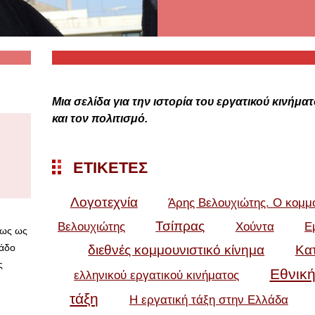
Μια σελίδα για την ιστορία του εργατικού κινήμα
και τον πολιτισμό.
ΕΤΙΚΈΤΕΣ
Λογοτεχνία
Άρης Βελουχιώτης. Ο κομμ
Τσίπρας
Βελουχιώτης
Χούντα
Ε
ίως ως
λάδο
διεθνές κομμουνιστικό κίνημα
Κα
ς
Εθνική
ελληνικού εργατικού κινήματος
τάξη
Η εργατική τάξη στην Ελλάδα