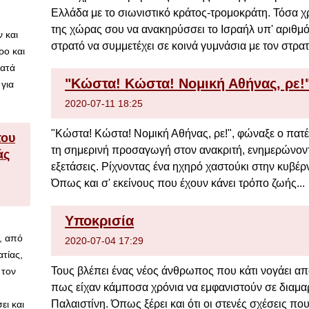
Ελλάδα με το σιωνιστικό κράτος-τρομοκράτη. Τόσα χρ
της χώρας σου να ανακηρύσσει το Ισραήλ υπ' αριθμό
 και
στρατό να συμμετέχει σε κοινά γυμνάσια με τον στρατ
ρο και
κατά
"Κώστα! Κώστα! Νομική Αθήνας, ρε!
 για
2020-07-11 18:25
"Κώστα! Κώστα! Νομική Αθήνας, ρε!", φώναξε ο πατέ
του
τη σημερινή προσαγωγή στον ανακριτή, ενημερώνοντάς
άς
εξετάσεις. Ρίχνοντας ένα ηχηρό χαστούκι στην κυβέρ
Όπως και σ' εκείνους που έχουν κάνει τρόπο ζωής...
Υποκρισία
, από
2020-07-04 17:29
ατίας,
Τους βλέπει ένας νέος άνθρωπος που κάτι νογάει από π
 τον
πως είχαν κάμποσα χρόνια να εμφανιστούν σε διαμαρ
Παλαιστίνη. Όπως ξέρει και ότι οι στενές σχέσεις πο
ει και