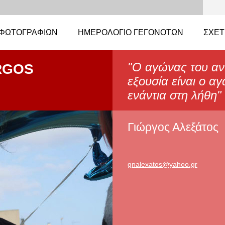
ΦΩΤΟΓΡΑΦΙΏΝ
ΗΜΕΡΟΛΌΓΙΟ ΓΕΓΟΝΌΤΩΝ
ΣΧΕΤ
"Ο αγώνας του αν
RGOS
εξουσία είναι ο α
ενάντια στη λήθη
Γιώργος Αλεξάτος
gnalexat
os@yahoo
.gr