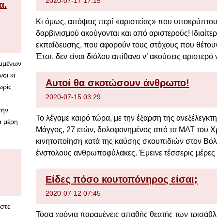
2020-07-17 17:15
α.
Κι όμως, απόψεις περί «αριστείας» που υποκρύπτουν
δαρβινισμού ακούγονται και από αριστερούς! Ιδιαίτερ
εκπαίδευσης, που αφορούν τους στόχους που θέτουν 
Έτσι, δεν είναι διόλου απίθανο ν’ ακούσεις αριστερό ν
αμμένων
οι κι
Αυτοί θα σκοτώσουν άνθρωπο!
ωρίς
2020-07-15 03:29
την
Το λέγαμε καιρό τώρα, με την έξαρση της ανεξέλεγκτ
α μέρη
Μάγγος, 27 ετών, δολοφονημένος από τα ΜΑΤ του Χρ
κινητοποίηση κατά της καύσης σκουπιδιών στον Βόλ
ένστολους ανθρωποφύλακες. Έμεινε τέσσερις μέρες σ
Είδες πόσο κουτοπόνηρος είσαι;
2020-07-12 07:45
αστε
Τόσα χρόνια παραμένεις απαθής θεατής των τρισάθ