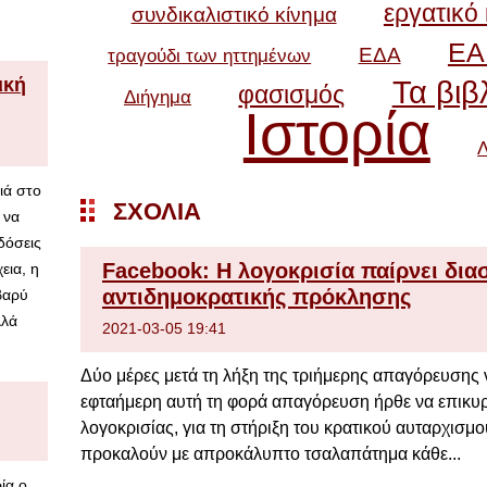
εργατικό
συνδικαλιστικό κίνημα
Ε
ΕΔΑ
τραγούδι των ηττημένων
ική
Τα βιβ
φασισμός
Διήγημα
Ιστορία
Λ
ιά στο
ΣΧΌΛΙΑ
 να
δόσεις
Facebook: Η λογοκρισία παίρνει δια
εια, η
αντιδημοκρατικής πρόκλησης
βαρύ
λλά
2021-03-05 19:41
Δύο μέρες μετά τη λήξη της τριήμερης απαγόρευσης 
εφταήμερη αυτή τη φορά απαγόρευση ήρθε να επικυρώ
λογοκρισίας, για τη στήριξη του κρατικού αυταρχισμο
προκαλούν με απροκάλυπτο τσαλαπάτημα κάθε...
ία ο