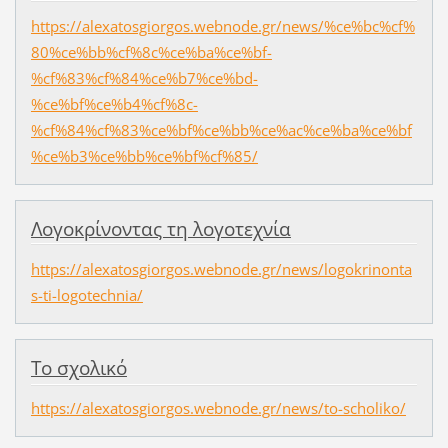
https://alexatosgiorgos.webnode.gr/news/%ce%bc%cf%
80%ce%bb%cf%8c%ce%ba%ce%bf-
%cf%83%cf%84%ce%b7%ce%bd-
%ce%bf%ce%b4%cf%8c-
%cf%84%cf%83%ce%bf%ce%bb%ce%ac%ce%ba%ce%bf
%ce%b3%ce%bb%ce%bf%cf%85/
Λογοκρίνοντας τη λογοτεχνία
https://alexatosgiorgos.webnode.gr/news/logokrinonta
s-ti-logotechnia/
Το σχολικό
https://alexatosgiorgos.webnode.gr/news/to-scholiko/