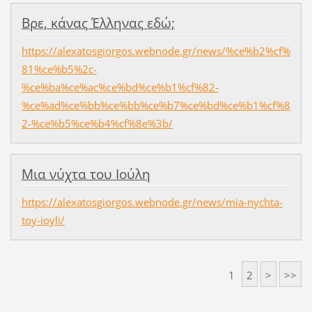
Βρε, κάνας Έλληνας εδώ;
https://alexatosgiorgos.webnode.gr/news/%ce%b2%cf%
81%ce%b5%2c-
%ce%ba%ce%ac%ce%bd%ce%b1%cf%82-
%ce%ad%ce%bb%ce%bb%ce%b7%ce%bd%ce%b1%cf%8
2-%ce%b5%ce%b4%cf%8e%3b/
Μια νύχτα του Ιούλη
https://alexatosgiorgos.webnode.gr/news/mia-nychta-
toy-ioyli/
1
2
>
>>