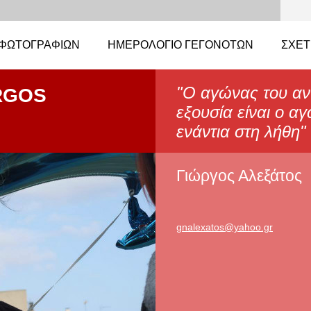
ΦΩΤΟΓΡΑΦΙΏΝ
ΗΜΕΡΟΛΌΓΙΟ ΓΕΓΟΝΌΤΩΝ
ΣΧΕΤ
"Ο αγώνας του αν
RGOS
εξουσία είναι ο α
ενάντια στη λήθη
Γιώργος Αλεξάτος
gnalexat
os@yahoo
.gr