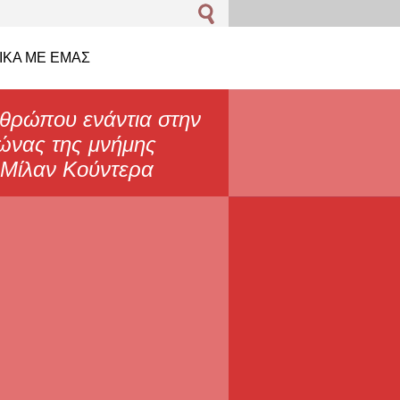
ΙΚΆ ΜΕ EΜΆΣ
θρώπου ενάντια στην
γώνας της μνήμης
" Μίλαν Κούντερα