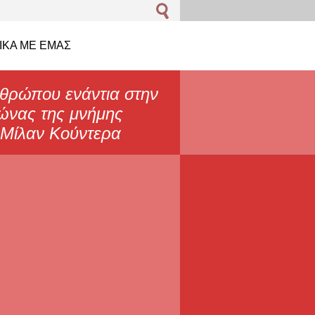
ΙΚΆ ΜΕ EΜΆΣ
θρώπου ενάντια στην
γώνας της μνήμης
" Μίλαν Κούντερα