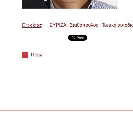
Ετικέτες
:
ΣΥΡΙΖΑ
|
Σταθόπουλος
|
Τοπική αυτοδι
Πίσω
μένα
Αρχική σελίδα
Εκτ