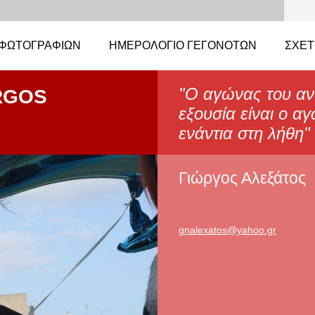
ΦΩΤΟΓΡΑΦΙΏΝ
ΗΜΕΡΟΛΌΓΙΟ ΓΕΓΟΝΌΤΩΝ
ΣΧΕΤ
"Ο αγώνας του αν
RGOS
εξουσία είναι ο α
ενάντια στη λήθη
Γιώργος Αλεξάτος
gnalexat
os@yahoo
.gr