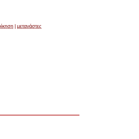
οίκηση
|
μετανάστες
ύπωση
Χάρτης ιστοσελίδας
RSS