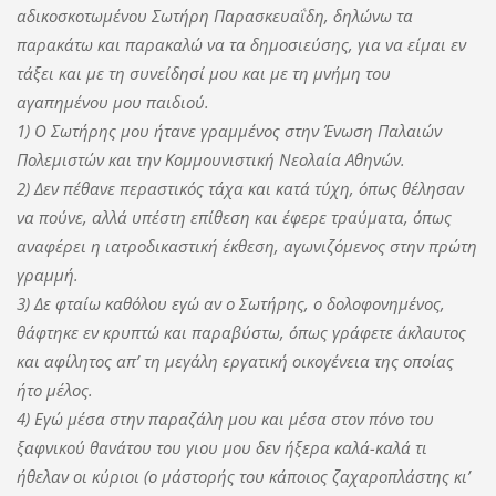
αδικοσκοτωμένου Σωτήρη Παρασκευαΐδη, δηλώνω τα
παρακάτω και παρακαλώ να τα δημοσιεύσης, για να είμαι εν
τάξει και με τη συνείδησί μου και με τη μνήμη του
αγαπημένου μου παιδιού.
1) Ο Σωτήρης μου ήτανε γραμμένος στην Ένωση Παλαιών
Πολεμιστών και την Κομμουνιστική Νεολαία Αθηνών.
2) Δεν πέθανε περαστικός τάχα και κατά τύχη, όπως θέλησαν
να πούνε, αλλά υπέστη επίθεση και έφερε τραύματα, όπως
αναφέρει η ιατροδικαστική έκθεση, αγωνιζόμενος στην πρώτη
γραμμή.
3) Δε φταίω καθόλου εγώ αν ο Σωτήρης, ο δολοφονημένος,
θάφτηκε εν κρυπτώ και παραβύστω, όπως γράφετε άκλαυτος
και αφίλητος απ’ τη μεγάλη εργατική οικογένεια της οποίας
ήτο μέλος.
4) Εγώ μέσα στην παραζάλη μου και μέσα στον πόνο του
ξαφνικού θανάτου του γιου μου δεν ήξερα καλά-καλά τι
ήθελαν οι κύριοι (ο μάστορής του κάποιος ζαχαροπλάστης κι’