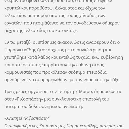
νεκρόν του φονευθέντος υιού του, ο οποίος ετάφη εν
κρυπτώ και παραβύστω, άκλαυστος και δίχως τον
τελευταίον ασπασμόν από τας τόσας χιλιάδας των
εργατών, που ητοιμάζοντο να τον συνοδεύσουν σήμερον
μέχρι της τελευταίας του κατοικίας».
Εν τω μεταξύ, οι επίσημες ανακοινώσεις αναφέρουν ότι ο
Παρασκευαΐδης ήταν άσχετος με τη συγκέντρωση και
χτυπήθηκε κατά λάθος και εντελώς τυχαία, ενώ κυβέρνηση
και αστικός τύπος επιρρίπτουν την ευθύνη στους
κομμουνιστές που προκάλεσαν σκόπιμα επεισόδια,
αρνούμενοι να συμμορφωθούν με τον νόμο και την τάξη.
Τρεις μέρες αργότερα, την Τετάρτη 7 Μαΐου, δημοσιεύεται
στον «Ριζοσπάστη» μια συγκλονιστική επιστολή του
πατέρα του δολοφονημένου αγωνιστή:
«Αγαπητέ "Ριζοσπάστη"
Ο υποφαινόμενος Χρυσόστομος Παρασκευαΐδης, πατέρας του