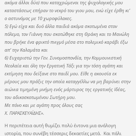
ακόμα άλλοι δύο) που καταχρώμενοι της ψυχολογικής μου
καταστάσεως επήραν το νεκρό του γιου μου, ενώ είχε έρθη κι’
ο αστυνόμος με 10 χωροφύλακες.
5) Εγώ είχα και δυό άλλα παιδιά ακόμα σκοτωμένα στον
πόλεμο, τον Γιάννη που σκοτώθηκε στη Θράκη και το Μανώλη
που βρήκε ένα φρικτό πνιγμό μέσα στο πολεμικό καράβι έξω
απ’ την Καλαμάτα και
6) Ευχαριστώ την Γεν. Συνομοσπονδία, την Κομμουνιστική
Νεολαία και όλη την Εργατική Τάξι για την τόση αγάπη και
εκτίμηση που δείξανε στο παιδί μου. Είθε η ακουσία εκ
μέρους μου πράξις την οποία καταγγέλλω να μη βαρύνει στην
αιώνια τιμημένη μνήμη ενός μάρτυρος της εργατικής Ιδέας,
του αδικοσκοτωμένου Σωτήρη μου.
Με πόνο και με αγάπη προς όλους σας
Χ. ΠΑΡΑΣΚΕΥΑΪΔΗΣ».
Η περιπέτεια αυτή θυμίζει πολύ έντονα μια ανάλογη
ιστορία, που συνέβη τέσσερις δεκαετίες μετά. Και πάλι