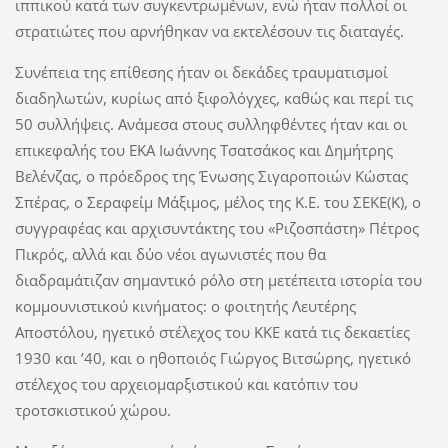
ιππικού κατά των συγκεντρωμένων, ενώ ήταν πολλοί οι
στρατιώτες που αρνήθηκαν να εκτελέσουν τις διαταγές.
Συνέπεια της επίθεσης ήταν οι δεκάδες τραυματισμοί
διαδηλωτών, κυρίως από ξιφολόγχες, καθώς και περί τις
50 συλλήψεις. Ανάμεσα στους συλληφθέντες ήταν και οι
επικεφαλής του ΕΚΑ Ιωάννης Τσατσάκος και Δημήτρης
Βελένζας, ο πρόεδρος της Ένωσης Σιγαροποιών Κώστας
Σπέρας, ο Σεραφείμ Μάξιμος, μέλος της Κ.Ε. του ΣΕΚΕ(Κ), ο
συγγραφέας και αρχισυντάκτης του «Ριζοσπάστη» Πέτρος
Πικρός, αλλά και δύο νέοι αγωνιστές που θα
διαδραμάτιζαν σημαντικό ρόλο στη μετέπειτα ιστορία του
κομμουνιστικού κινήματος: ο φοιτητής Λευτέρης
Αποστόλου, ηγετικό στέλεχος του ΚΚΕ κατά τις δεκαετίες
1930 και ’40, και ο ηθοποιός Γιώργος Βιτσώρης, ηγετικό
στέλεχος του αρχειομαρξιστικού και κατόπιν του
τροτσκιστικού χώρου.