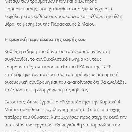
Μεταξύ των τραυματιών ήταν και ο Σωτήρης
Παρασκευαΐδης, που χτυπήθηκε από ξιφολόγχη στο
κεφάλι, μεταφέρθηκε σε νοσοκομείο και πέθανε την άλλη
μέρα, το μεσημέρι της Παρασκευής 2 Μαΐου.
Η τραγική περιπέτεια της ταφής του
Καθώς η είδηση του θανάτου του νεαρού αγωνιστή
συγκλονίζει το συνδικαλιστικό κίνημα και τους
κομμουνιστές, αντιπροσωπεία του ΕΚΑ και της ΓΣΕΕ
επισκέφτηκε τον πατέρα του, του πρόσφερε μια αρχική
οικονομική συνδρομή και του ανακοίνωσε ότι θα αναλάβει
τα έξοδα και τη διοργάνωση της κηδείας.
Εντούτοις, όπως έγραψε ο «Ριζοσπάστης» την Κυριακή 4
Μαΐου, ασκήθηκε «ψυχολογική πίεσις (…) ώστε ο ατυχής
πατέρας του θύματος, λιποψυχήσας προς στιγμήν κατά την
απουσίαν των εργατών, εξηναγκάσθη να παραδώση τον