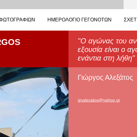
ΦΩΤΟΓΡΑΦΙΏΝ
ΗΜΕΡΟΛΌΓΙΟ ΓΕΓΟΝΌΤΩΝ
ΣΧΕΤ
"Ο αγώνας του αν
RGOS
εξουσία είναι ο α
ενάντια στη λήθη
Γιώργος Αλεξάτος
gnalexat
os@yahoo
.gr