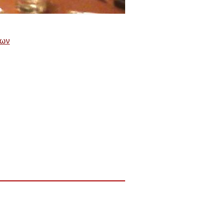
νων
ύπωση
Χάρτης ιστοσελίδας
RSS