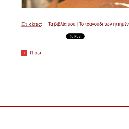
Ετικέτες
:
Τα βιβλία μου
|
Το τραγούδι των ηττημέ
Πίσω
μένα
Αρχική σελίδα
Εκτ