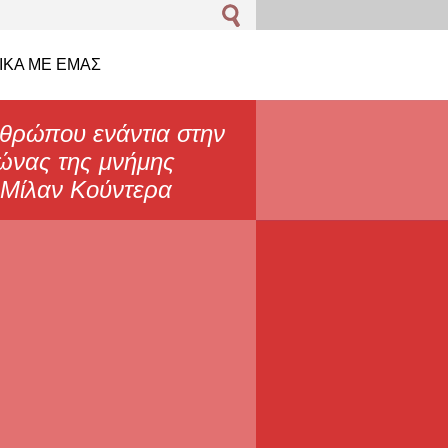
ΙΚΆ ΜΕ EΜΆΣ
θρώπου ενάντια στην
γώνας της μνήμης
" Μίλαν Κούντερα