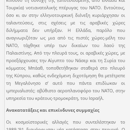
κίνδυνο τη συνοχή τής (αποτελούμενης από Ελλάδα και
Τουρκία) νοτιανατολικής πτέρυγας του ΝΑΤΟ. Εντούτοις,
όσο κι αν στην ελληνοτουρκική διένεξη κυριάρχησαν οι
ταλαντεύσεις, στις σχέσεις με τις αραβικές χώρες
διλήμματα δεν υπήρξαν. Η Ελλάδα, παρόλο που
αναγνωριζόταν ως μια από τις πιστές χώρες-μέλη του
ΝΑΤΟ, τάχθηκε υπέρ των δικαίων του λαού της
Παλαιστίνης. Από την πλευρά τους, οι αραβικές χώρες, με
προεξάρχουσες την Αίγυπτο του Νάσερ και τη Συρία του
κόμματος Μπάαθ, τοποθετήθηκαν σταθερά στο πλευρό
της Κύπρου, καθώς ενδεχόμενη διχοτόμηση θα μετέτρεπε
τη Μεγαλόνησο σ’ αυτό που πάντα επιδίωκαν οι
ιμπεριαλιστές: αβύθιστο αεροπλανοφόρο του ΝΑΤΟ, στην
υπηρεσία του κράτους-τρομοκράτη, του Ισραήλ.
Ανακατατάξεις και επικίνδυνες συμμαχίες
Οι κοσμοϊστορικές αλλαγές που συντελέστηκαν το
1989-’91 διαμόρφωσαν νέα κατάσταση στην περιοχή. Ο