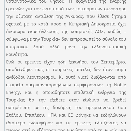
νοτιανατολικά του νησιού. Η εξαγγελία της έναρξης
ερευνών για τον εντοπισμό των κοιτασμάτων συνάντησε
την οξύτατη αντίθεση της Άγκυρας, που έθεσε ζήτημα
σχετικά με το κατά πόσο η Κυπριακή Δημοκρατία έχει
δικαίωμα εκμετάλλευσης της κυπριακής ΑΟΖ, καθώς –
σύμφωνα με την Τουρκία– δεν εκπροσωπεί το σύνολο του
κυπριακού λαού, αλλά μόνο την ελληνοκυπριακή
κοινότητα.
Ενώ οι έρευνες είχαν ήδη ξεκινήσει τον Σεπτέμβριο,
αποδείχθηκε πως οι τουρκικές απειλές δεν ήταν παρά
ανέξοδοι λεονταρισμοί. Κι αυτό γιατί διεξάγονται από
εταιρεία αμερικανοϊσραηλινών συμφερόντων, τη Noble
Energy, και η οποιαδήποτε επιθετική ενέργεια της
Τουρκίας θα την εξέθετε στον κίνδυνο να βρεθεί
αντιμέτωπη με τις δυνάμεις του αμερικανικού 6ου
Στόλου. Επιπλέον, ΗΠΑ και ΕΕ φάνηκε να εκδηλώνουν
ιδιαίτερο ενδιαφέρον για τις έρευνες, ελπίζοντας να
περιοριστεί η εξάρτηση της Ευρώπης από τη Ρωσία για